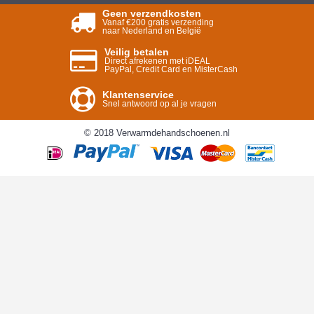
Geen verzendkosten
Vanaf €200 gratis verzending
naar Nederland en België
Veilig betalen
Direct afrekenen met iDEAL
PayPal, Credit Card en MisterCash
Klantenservice
Snel antwoord op al je vragen
© 2018 Verwarmdehandschoenen.nl